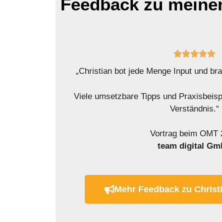
Feedback zu meinem





„Christian bot jede Menge Input und br
Viele umsetzbare Tipps und Praxisbeisp
Verständnis.“
Vortrag beim OMT 
team digital G
Mehr Feedback zu Christ