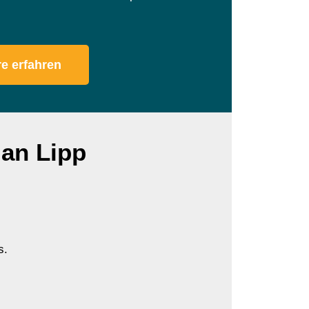
e erfahren
ian Lipp
s.