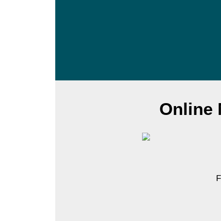
Online 
F